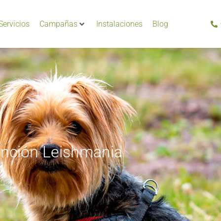
Servicios
Campañas
Instalaciones
Blog
nción Leishmania