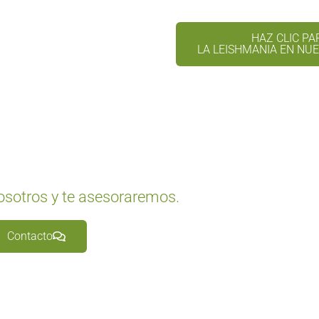
HAZ CLIC PA
LA LEISHMANIA EN NU
osotros y te asesoraremos.
Contacto