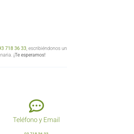
93 718 36 33
, escribiéndonos un
inaria.
¡Te esperamos!
Teléfono y Email
93 718 36 33