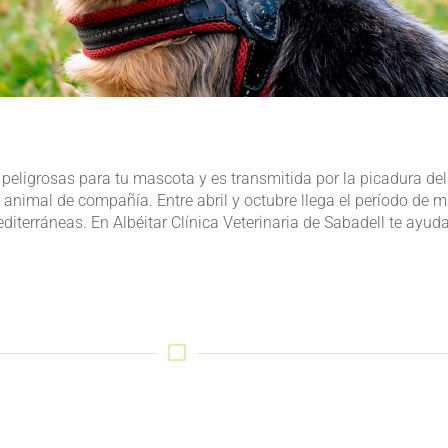
eligrosas para tu mascota y es transmitida por la picadura del 
u animal de compañía. Entre abril y octubre llega el período de 
iterráneas. En Albéitar Clínica Veterinaria de Sabadell te ayud