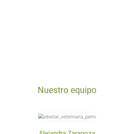
El término Albéitar proviene del castellano
antiguo, y es el nombre por el que se
denominaba antiguamente al veterinario.
Este concepto aún es utilizado en algunas
áreas del estado, especialmente en zonas
rurales.
Nuestro equipo
Alejandra Zaragoza