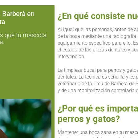
e Barberà en
¿En qué consiste nu
ta
Al igual que las personas, antes de 
os que tu mascota
de la boca mediante una radiografía 
a.
equipamiento específico para ello. Es
el estado de las piezas dentales y cu
intervención.
La limpieza bucal para perros y gatos
dentales. La técnica es sencilla y es 
veterinario de la Creu de Barberà de 
y de una monitorización controlada d
¿Por qué es importa
perros y gatos?
Mantener una boca sana en tu masco