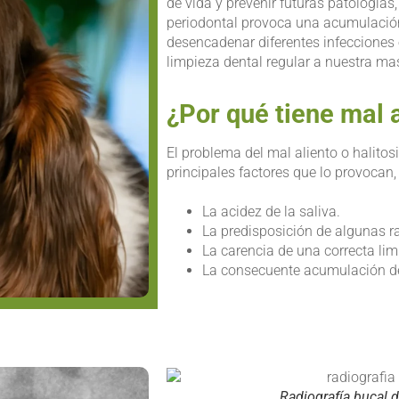
de vida y prevenir futuras patologías
periodontal provoca una acumulación
desencadenar diferentes infecciones 
limpieza dental regular a nuestra ma
¿Por qué tiene mal 
El problema del mal aliento o halito
principales factores que lo provocan,
La acidez de la saliva.
La predisposición de algunas r
La carencia de una correcta lim
La consecuente acumulación de
Radiografía bucal d