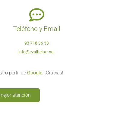
Teléfono y Email
93 718 36 33
info@cvalbeitar.net
tro perfil de
Google
. ¡Gracias!
mejor atención