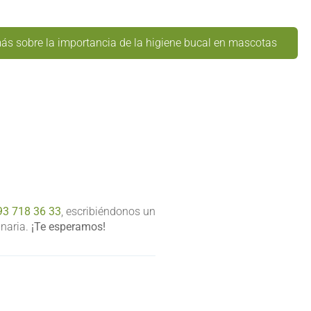
ás sobre la importancia de la higiene bucal en mascotas
93 718 36 33
, escribiéndonos un
inaria.
¡Te esperamos!